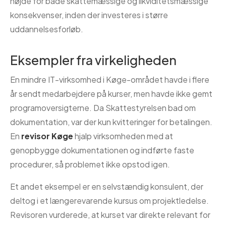
højde for både skattemæssige og likviditetsmæssige
konsekvenser, inden der investeres i større
uddannelsesforløb.
Eksempler fra virkeligheden
En mindre IT-virksomhed i Køge-området havde i flere
år sendt medarbejdere på kurser, men havde ikke gemt
programoversigterne. Da Skattestyrelsen bad om
dokumentation, var der kun kvitteringer for betalingen.
En
revisor Køge
hjalp virksomheden med at
genopbygge dokumentationen og indførte faste
procedurer, så problemet ikke opstod igen.
Et andet eksempel er en selvstændig konsulent, der
deltog i et længerevarende kursus om projektledelse.
Revisoren vurderede, at kurset var direkte relevant for