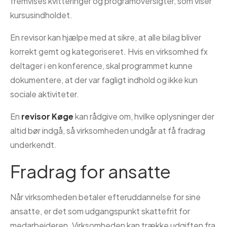
fremvises kvitteringer og programoversigter, som viser
kursusindholdet.
En revisor kan hjælpe med at sikre, at alle bilag bliver
korrekt gemt og kategoriseret. Hvis en virksomhed fx
deltager i en konference, skal programmet kunne
dokumentere, at der var fagligt indhold og ikke kun
sociale aktiviteter.
En
revisor Køge
kan rådgive om, hvilke oplysninger der
altid bør indgå, så virksomheden undgår at få fradrag
underkendt.
Fradrag for ansatte
Når virksomheden betaler efteruddannelse for sine
ansatte, er det som udgangspunkt skattefrit for
medarbejderen. Virksomheden kan trække udgiften fra