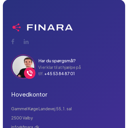
Har du spørgsmål?
Vi er klar til at hjælpe på
tlf.
+45 53 84 87 01
Hovedkontor
Gammel Køge Landevej 55, 1. sal
2500 Valby
info@finara.dk