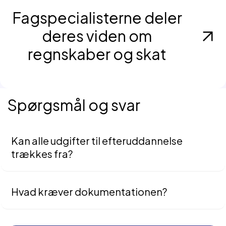
Fagspecialisterne deler
deres viden om
regnskaber og skat
Spørgsmål og svar
Kan alle udgifter til efteruddannelse
trækkes fra?
Nej, kun udgifter der vedligeholder eller ajourfører
eksisterende kompetencer. Grunduddannelse og omskoling
er normalt ikke fradragsberettigede.
Hvad kræver dokumentationen?
Kvitteringer samt program eller kursusbeskrivelse, der viser
fagligt indhold.